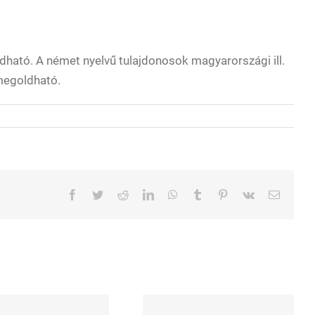
ható. A német nyelvű tulajdonosok magyarországi ill.
 megoldható.
Facebook
Twitter
Reddit
LinkedIn
WhatsApp
Tumblr
Pinterest
Vk
Email: