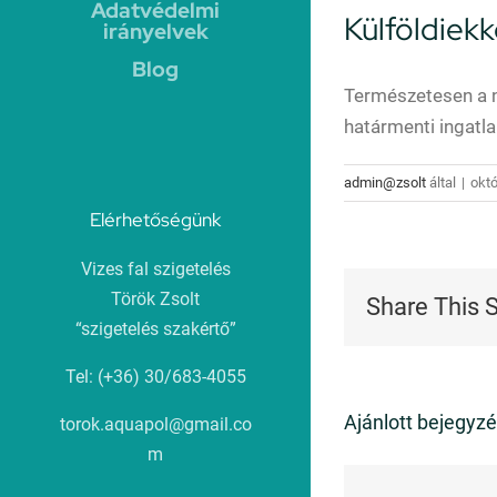
Adatvédelmi
Külföldiekk
irányelvek
Blog
Természetesen a n
határmenti ingatla
admin@zsolt
által
|
októ
Elérhetőségünk
Vizes fal szigetelés
Török Zsolt
Share This 
“szigetelés szakértő”
Tel: (+36) 30/683-4055
Ajánlott bejegyz
torok.aquapol@gmail.co
m