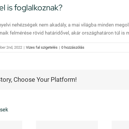
el is foglalkoznak?
yelvi nehézségek nem akadály, a mai világba minden megold
naik felmérése rövid határidővel, akár országhatáron túl is
ber 2nd, 2022
|
Vizes fal szigetelés
|
0 hozzászólás
Story, Choose Your Platform!
ések