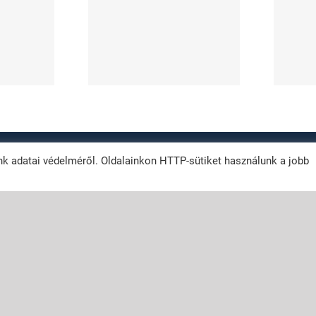
ilyen
melyik a
észületek
megbízhatóbb
ségesek?
technológia?
012 -
2026 | Vizes fal szigetelés
| Szigetelés technológia
| All Rights Reserved |
k adatai védelméről. Oldalainkon HTTP-sütiket használunk a jobb
euroBIT