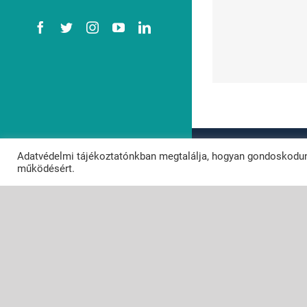
M
Facebook
Twitter
Instagram
YouTube
LinkedIn
Vizesedik az első
elők
emeleti lakásom.
szük
© Copyright 2
Adatvédelmi tájékoztatónkban megtalálja, hogyan gondoskodun
Powered by
N
működésért.