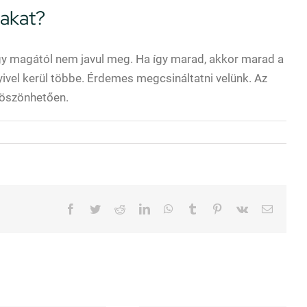
lakat?
ogy magától nem javul meg. Ha így marad, akkor marad a
yivel kerül többe. Érdemes megcsináltatni velünk. Az
köszönhetően.
Facebook
Twitter
Reddit
LinkedIn
WhatsApp
Tumblr
Pinterest
Vk
Email: