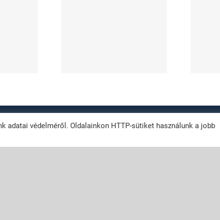
ilyen
melyik a
észületek
megbízhatóbb
ségesek?
technológia?
012 -
2026 | Vizes fal szigetelés
| Szigetelés technológia
| All Rights Reserved |
k adatai védelméről. Oldalainkon HTTP-sütiket használunk a jobb
euroBIT