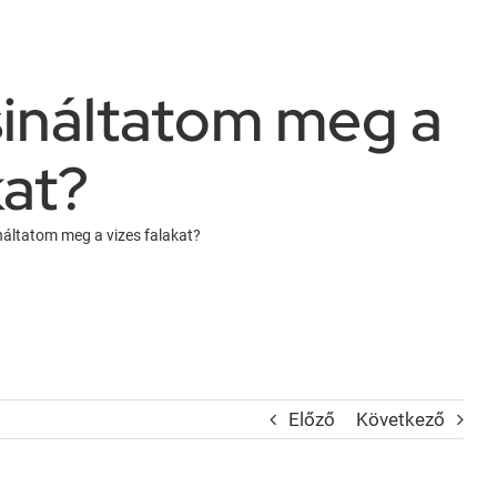
sináltatom meg a
kat?
náltatom meg a vizes falakat?
Előző
Következő