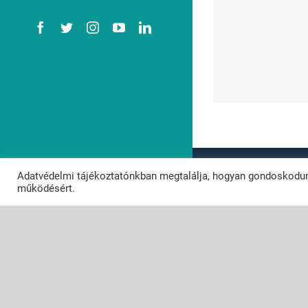
Facebook
Twitter
Instagram
YouTube
LinkedIn
M
Vizesedik az első
elők
emeleti lakásom.
szük
© Copyright 2
Adatvédelmi tájékoztatónkban megtalálja, hogyan gondoskodun
Powered by
N
működésért.