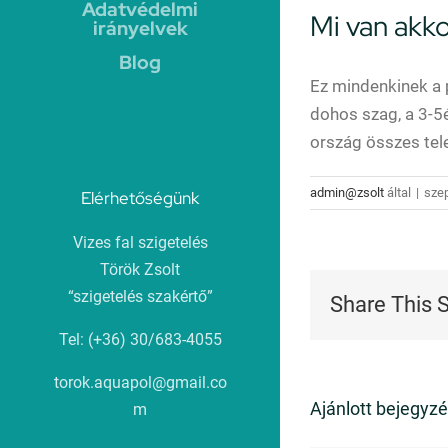
Adatvédelmi
Mi van akko
irányelvek
Blog
Ez mindenkinek a 
dohos szag, a 3-5é
ország összes tel
admin@zsolt
által
|
sze
Elérhetőségünk
Vizes fal szigetelés
Török Zsolt
“szigetelés szakértő”
Share This 
Tel: (+36) 30/683-4055
torok.aquapol@gmail.co
Ajánlott bejegyz
m