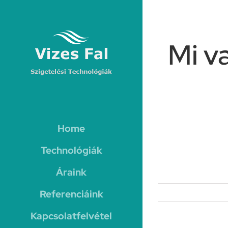
Kihagyás
Mi v
Home
Technológiák
Áraink
Referenciáink
Kapcsolatfelvétel