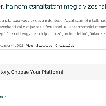
r, ha nem csináltatom meg a vizes fa
pénztárcája vagy az egyéni döntése. Azzal számolni kell, h
venkénti vakolatjavítás a festéssel. Ki lehet számolni menn
epülésén ott vagyunk a teljes országos lefedettségünknek 
ptember 4th, 2022
|
Vizes fal szigetelés
|
0 hozzászólás
Story, Choose Your Platform!
ések