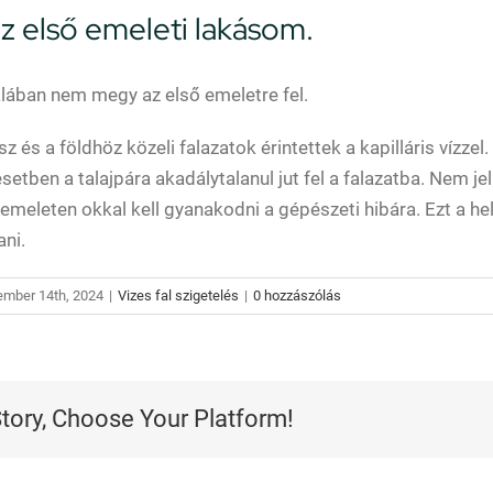
z első emeleti lakásom.
ltalában nem megy az első emeletre fel.
sz és a földhöz közeli falazatok érintettek a kapilláris vízze
z esetben a talajpára akadálytalanul jut fel a falazatba. Nem 
emeleten okkal kell gyanakodni a gépészeti hibára. Ezt a he
ani.
ember 14th, 2024
|
Vizes fal szigetelés
|
0 hozzászólás
Story, Choose Your Platform!