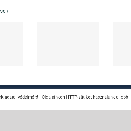
ések
lyik a
garancia?
ízhatóbb
nológia?
012 -
2026 | Vizes fal szigetelés
| Szigetelés technológia
| All Rights Reserved |
k adatai védelméről. Oldalainkon HTTP-sütiket használunk a jobb
euroBIT