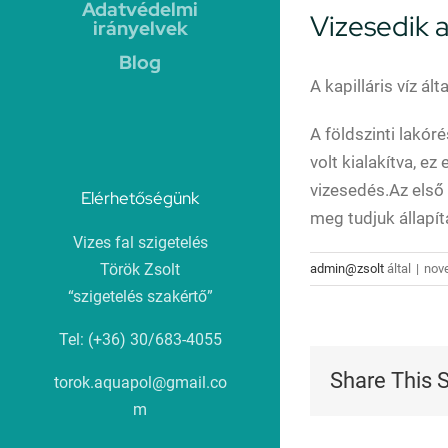
Adatvédelmi
Vizesedik a
irányelvek
Blog
A kapilláris víz á
A földszinti lakóré
volt kialakítva, e
vizesedés.Az első 
Elérhetőségünk
meg tudjuk állapít
Vizes fal szigetelés
Török Zsolt
admin@zsolt
által
|
nov
“szigetelés szakértő”
Tel: (+36) 30/683-4055
Share This 
torok.aquapol@gmail.co
m