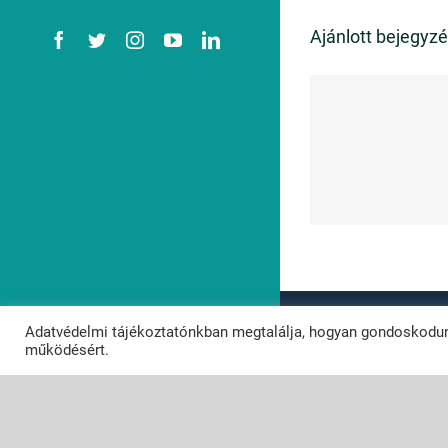
Ajánlott bejegyz
Facebook
Twitter
Instagram
YouTube
LinkedIn
Milyen
me
előkészületek
megb
szükségesek?
tech
© Copyright 2
Adatvédelmi tájékoztatónkban megtalálja, hogyan gondoskodun
Powered by
N
működésért.