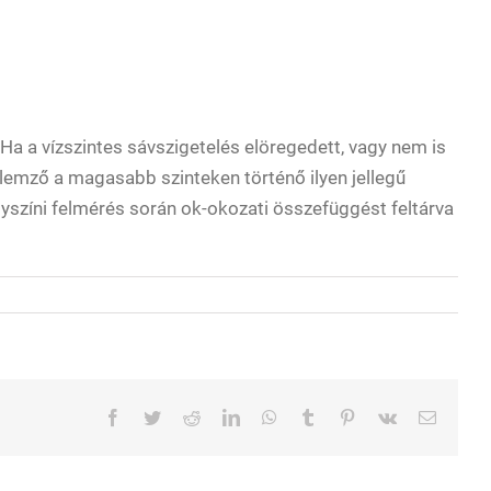
l. Ha a vízszintes sávszigetelés elöregedett, vagy nem is
jellemző a magasabb szinteken történő ilyen jellegű
lyszíni felmérés során ok-okozati összefüggést feltárva
Facebook
Twitter
Reddit
LinkedIn
WhatsApp
Tumblr
Pinterest
Vk
Email: