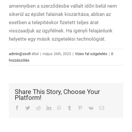
amennyiben a szerződésbe vállalt időn belül nem
sikerül az épület falainak kiszárítása, abban az
esetben a telepítéskor fizetett teljes árat
visszaadjuk az ügyfélnek. Ha igényli felajánlunk
helyette egy másik szigetelési technológiát.
admin@zsolt
által
|
május 26th, 2023
|
Vizes fal szigetelés
|
0
hozzászólás
Share This Story, Choose Your
Platform!
Facebook
Twitter
Reddit
LinkedIn
WhatsApp
Tumblr
Pinterest
Vk
Email: