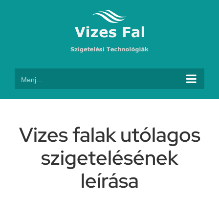
Kihagyás
Menj...
Vizes falak utólagos
szigetelésének
leírása