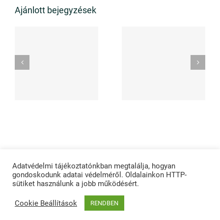
Ajánlott bejegyzések
z
Milyen
melyik a
i
előkészületek
megbízhatób
szükségesek?
technológia?
Adatvédelmi tájékoztatónkban megtalálja, hogyan
© Copyright 2012 -
2026 | Vizes fal szigetelés
| Szigetelés
gondoskodunk adatai védelméről. Oldalainkon HTTP-
sütiket használunk a jobb működésért.
technológia
| All Rights Reserved | Powered by
NeuroBIT
Facebook
Twitter
Instagram
YouTube
LinkedIn
Cookie Beállítások
RENDBEN