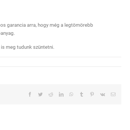
tos garancia arra, hogy még a legtömörebb
őanyag.
is meg tudunk szüntetni.
Facebook
Twitter
Reddit
LinkedIn
WhatsApp
Tumblr
Pinterest
Vk
Email: