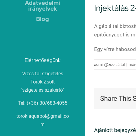
Adatvédelmi
Injektálás 
irányelvek
Blog
A gép által bizto
építőanyagot is m
Egy vízre habosod
Elérhetőségünk
admin@zsolt
által
|
márc
Vizes fal szigetelés
Török Zsolt
“szigetelés szakértő”
Share This 
Tel: (+36) 30/683-4055
torok.aquapol@gmail.co
m
Ajánlott bejegyz