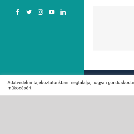
Facebook
Twitter
Instagram
YouTube
LinkedIn
M
Vizesedik az első
elők
emeleti lakásom.
szük
© Copyright 2
Adatvédelmi tájékoztatónkban megtalálja, hogyan gondoskodun
Powered by
N
működésért.