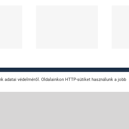
ilyen
melyik a
észületek
megbízhatóbb
ségesek?
technológia?
012 -
2026 | Vizes fal szigetelés
| Szigetelés technológia
| All Rights Reserved |
k adatai védelméről. Oldalainkon HTTP-sütiket használunk a jobb
euroBIT