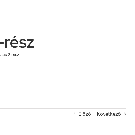
-rész
álás 2-rész
Előző
Következő