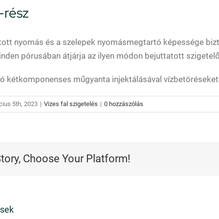
2-rész
sított nyomás és a szelepek nyomásmegtartó képessége biz
inden pórusában átjárja az ilyen módon bejuttatott szigetel
ó kétkomponenses műgyanta injektálásával vízbetöréseket 
ius 5th, 2023
|
Vizes fal szigetelés
|
0 hozzászólás
Story, Choose Your Platform!
ések