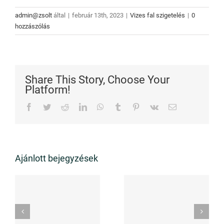
admin@zsolt
által
|
február 13th, 2023
|
Vizes fal szigetelés
|
0
hozzászólás
Share This Story, Choose Your
Platform!
Facebook
Twitter
Reddit
LinkedIn
WhatsApp
Tumblr
Pinterest
Vk
Email:
Ajánlott bejegyzések
z
Milyen
melyik a
i
előkészületek
megbízhatób