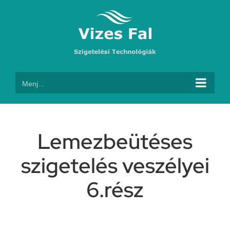
Kihagyás
Menj...
Lemezbeütéses
szigetelés veszélyei
6.rész