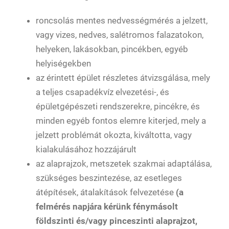
roncsolás mentes nedvességmérés a jelzett,
vagy vizes, nedves, salétromos falazatokon,
helyeken, lakásokban, pincékben, egyéb
helyiségekben
az érintett épület részletes átvizsgálása, mely
a teljes csapadékvíz elvezetési-, és
épületgépészeti rendszerekre, pincékre, és
minden egyéb fontos elemre kiterjed, mely a
jelzett problémát okozta, kiváltotta, vagy
kialakulásához hozzájárult
az alaprajzok, metszetek szakmai adaptálása,
szükséges beszintezése, az esetleges
átépítések, átalakítások felvezetése
(a
felmérés napjára kérünk fénymásolt
földszinti és/vagy pinceszinti alaprajzot,