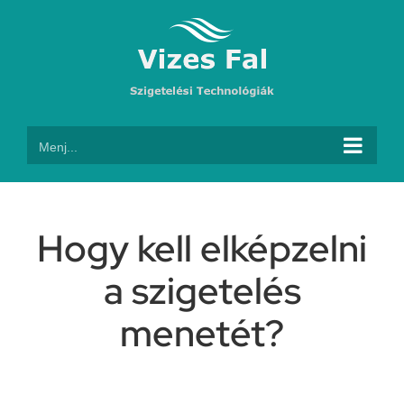
Kihagyás
Menj...
Hogy kell elképzelni
a szigetelés
menetét?