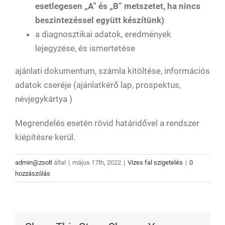
esetlegesen „A” és „B” metszetet, ha nincs
beszintezéssel együtt készítünk)
a diagnosztikai adatok, eredmények
lejegyzése, és ismertetése
ajánlati dokumentum, számla kitöltése, információs
adatok cseréje (ajánlatkérő lap, prospektus,
névjegykártya )
Megrendelés esetén rövid határidővel a rendszer
kiépítésre kerül.
admin@zsolt
által
|
május 17th, 2022
|
Vizes fal szigetelés
|
0
hozzászólás